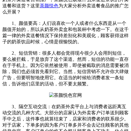
送餐和送货？这里
茶颜悦色
为大家分析外卖送餐食品的推广怎
么开展？
1、颜值要高：人们说喜欢一个人或者什么东西是从一个
颜值开始的，所以从奶茶外卖盒和包装杯中考虑一下。在这千
篇一律的外卖送餐情况下保持差别化和美观化，顾客获得这样
子的奶茶饮品时候，心情是很愉悦的。
2、短信营销：很多人都会觉得现今很少人会用到短信，
要么被拦截，于是放弃了这个渠道。然而，短信的功能一直存
在于手机上。因为它依然被使用，即使被截取的消息需要被消
除，我们也必须首先看到它。当然，短信营销不允许你大肆做
广告，但要明智地使用它。在适当的时候给消费者发一条短
信，告诉他们店里的活动，但不要太频繁。
3、隔空互动交流：在奶茶外卖平台上与消费者远距离互
动交流的几种方式。大部分的店家认为外卖客户订单送到顾客
手中之后，这件事也就算结束了，店家和消费者的联系很少。
对于店家，下单多的因为客户订单多并不会去记住顾客的其他