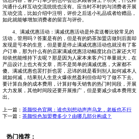
信息内容，客户订单少的也不会想从顾客身上下功夫，什么样
沟通什么样互动交流统统也没有。应当时不时的与消费者开展
互动交流，比如介绍中注明，评价之后送小礼品或者给赠品，
如此就能够增加消费者的留言与评价。
4、满减优惠活动：满减优惠活动是外卖送餐比较常见的
活动，管用吗？答案是有的，但是有的奶茶加盟店做到后面却
发现是亏本的生意，但是要是停止满减优惠活动也就没有了客
户订单，那为什么有的店家满减优惠活动幅度比自己家还大可
却依然能维持下去呢？那是因为人家本来客户订单量就大，在
产品设计上也大有文章，而不是简单的满减优惠，大家都不
傻。满减优惠也罢打折也罢，忌讳的就是看到别人如何减本人
就如何减，结果别人生意火爆依然盈利但你却亏了做不下去。
要计算自身的成本费用，计算好每天销售的热门时间段，开展
大力发展，其他时间段还要开展推广，但是要减少成本费用支
出。
上一篇：
茶颜悦色官网：谁也别想动声声乌龙，老板也不行
下一篇：
茶颜悦色加盟费多少？由哪几部分构成？
热门推荐：