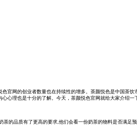
色官网的创业者数量也在持续性的增多。茶颜悦色是中国茶饮市
内心心理也是十分的了解。今天，茶颜悦色官网就给大家介绍一
茶的品质有了更高的要求,他们会看一份奶茶的物料是否满足预