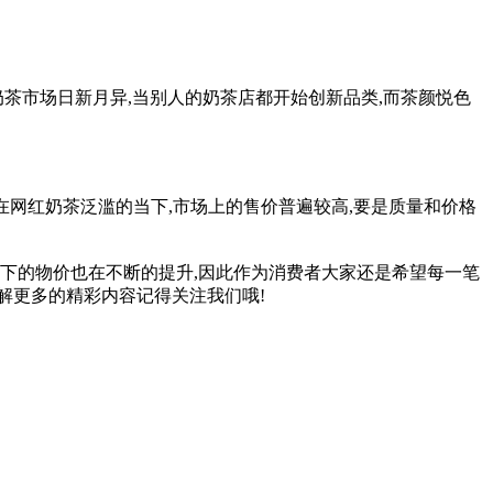
茶市场日新月异,当别人的奶茶店都开始创新品类,而茶颜悦色
在网红奶茶泛滥的当下,市场上的售价普遍较高,要是质量和价格
下的物价也在不断的提升,因此作为消费者大家还是希望每一笔
了解更多的精彩内容记得关注我们哦!