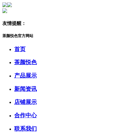
友情提醒：
茶颜悦色官方网站
首页
茶颜悦色
产品展示
新闻资讯
店铺展示
合作中心
联系我们