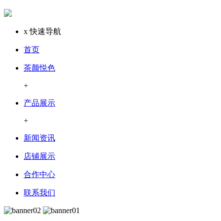
x
快速导航
首页
茶颜悦色
+
产品展示
+
新闻资讯
店铺展示
合作中心
联系我们