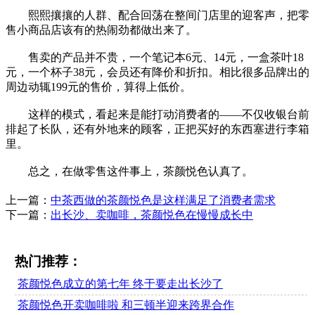
熙熙攘攘的人群、配合回荡在整间门店里的迎客声，把零
售小商品店该有的热闹劲都做出来了。
售卖的产品并不贵，一个笔记本6元、14元，一盒茶叶18
元，一个杯子38元，会员还有降价和折扣。相比很多品牌出的
周边动辄199元的售价，算得上低价。
这样的模式，看起来是能打动消费者的——不仅收银台前
排起了长队，还有外地来的顾客，正把买好的东西塞进行李箱
里。
总之，在做零售这件事上，茶颜悦色认真了。
上一篇：
中茶西做的茶颜悦色是这样满足了消费者需求
下一篇：
出长沙、卖咖啡，茶颜悦色在慢慢成长中
热门推荐：
茶颜悦色成立的第七年 终于要走出长沙了
茶颜悦色开卖咖啡啦 和三顿半迎来跨界合作