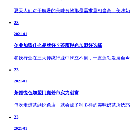
夏天人们对于解暑的美味食物那是需求量相当高，美味奶茶
23
2021-01
创业加盟什么品牌好？茶颜悦色加盟好选择
餐饮行业在三大传统行业中屹立不倒，一直蓬勃发展至今，
23
2021-01
茶颜悦色加盟门庭若市实力创富
每次走进茶颜悦色店，就会被多种多样的美味奶茶所诱惑。
23
2021-01