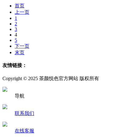
首页
上一页
1
2
3
4
5
下一页
末页
友情链接：
Copyright © 2025 茶颜悦色官方网站 版权所有
导航
联系我们
在线客服