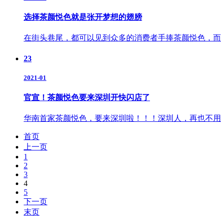
选择茶颜悦色就是张开梦想的翅膀
在街头巷尾，都可以见到众多的消费者手捧茶颜悦色，而在
23
2021-01
官宣！茶颜悦色要来深圳开快闪店了
华南首家茶颜悦色，要来深圳啦！！！深圳人，再也不用坐
首页
上一页
1
2
3
4
5
下一页
末页