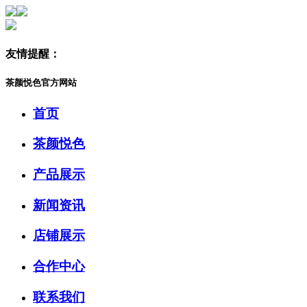
友情提醒：
茶颜悦色官方网站
首页
茶颜悦色
产品展示
新闻资讯
店铺展示
合作中心
联系我们